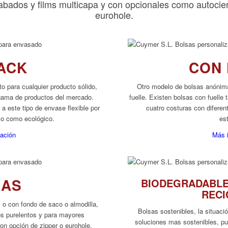
bados y films multicapa y con opcionales como autocierre
eurohole.
ACK
CON 
o para cualquier producto sólido,
Otro modelo de bolsas anónim
a gama de productos del mercado.
fuelle. Existen bolsas con fuelle 
a este tipo de envase flexible por
cuatro costuras con difere
co como ecológico.
es
ación
Más 
NAS
BIODEGRADABLE
RECI
 o con fondo de saco o almodilla,
Bolsas sostenibles, la situaci
os purelentos y para mayores
soluciones mas sostenibles, pu
on opción de zipper o eurohole.