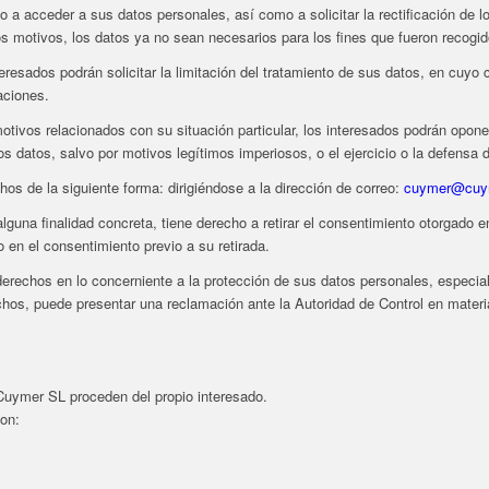
 a acceder a sus datos personales, así como a solicitar la rectificación de l
ros motivos, los datos ya no sean necesarios para los fines que fueron recogid
eresados podrán solicitar la limitación del tratamiento de sus datos, en cu
aciones.
tivos relacionados con su situación particular, los interesados podrán opone
os datos, salvo por motivos legítimos imperiosos, o el ejercicio o la defensa
hos de la siguiente forma: dirigiéndose a la dirección de correo:
cuymer@cuym
lguna finalidad concreta, tiene derecho a retirar el consentimiento otorgado 
o en el consentimiento previo a su retirada.
erechos en lo concerniente a la protección de sus datos personales, especi
rechos, puede presentar una reclamación ante la Autoridad de Control en mate
Cuymer SL proceden del propio interesado.
son: