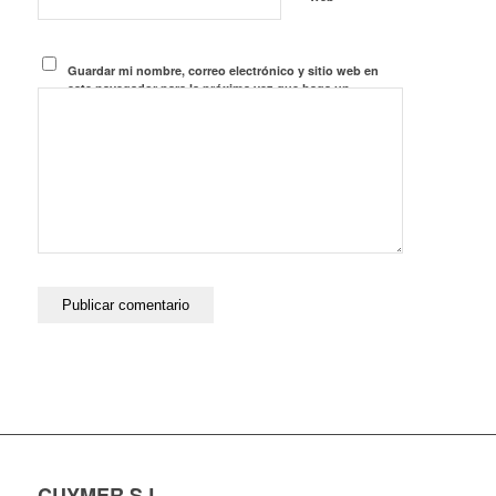
Guardar mi nombre, correo electrónico y sitio web en
este navegador para la próxima vez que haga un
comentario.
CUYMER S.L.